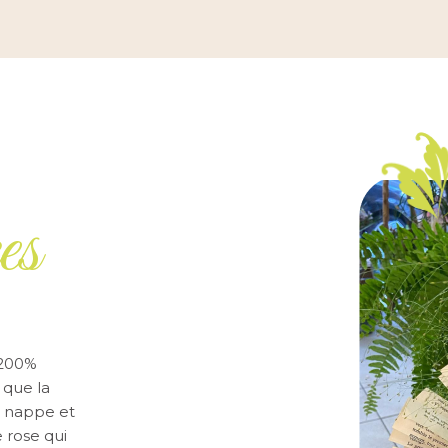
es
ppel à elle
Parfait! Elles sont à l'écoute, sont aimables et 
 ma soeur
conseil. Elles ont fait les créations florales pour
l'écoute,
mariage et nous avon été ravis du résultat, tout 
 et ça se
trop beau, nous les recommandons à 100