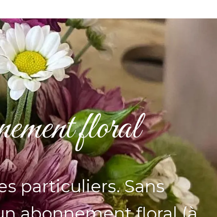
nement floral
s particuliers. Sans
z un abonnement floral (à