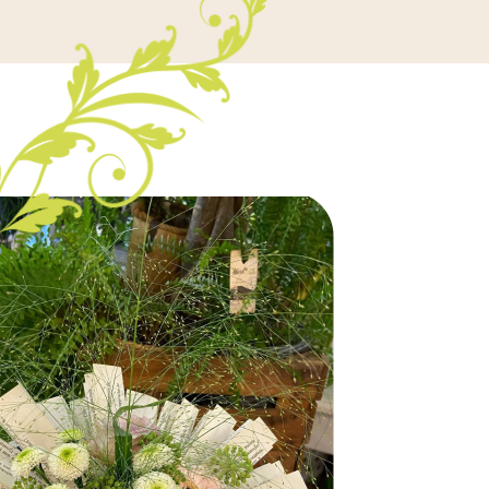
de bon
Super Fleuriste je vous recommande à 200%
 notre
J ai fait faire un centre de table pour Noël que la
était
fleuriste a magnifiquement accordé avec ma nappe
%
j ai pris mon sapin de Noël et un bouquet de rose q